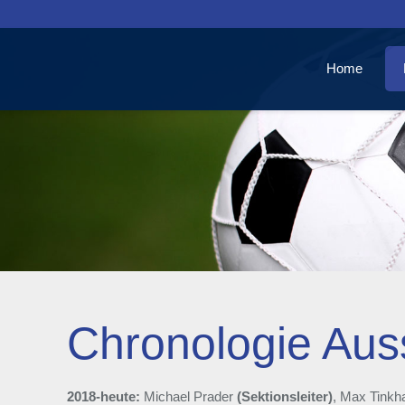
Home
Chronologie Au
2018-heute:
Michael Prader
(Sektionsleiter)
, Max Tink