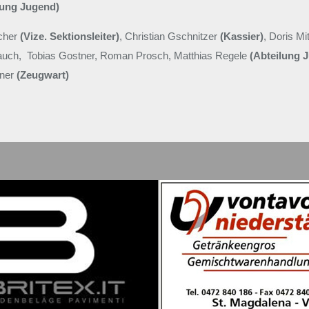
lung Jugend)
scher
(Vize. Sektionsleiter)
, Christian Gschnitzer
(Kassier)
, Doris Mi
rrauch, Tobias Gostner, Roman Prosch, Matthias Regele
(Abteilung 
oner
(Zeugwart)