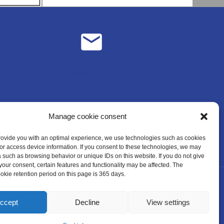
sc.plose@rolmail.net
Manage cookie consent
provide you with an optimal experience, we use technologies such as cookies
/or access device information. If you consent to these technologies, we may
 such as browsing behavior or unique IDs on this website. If you do not give
your consent, certain features and functionality may be affected. The
ie retention period on this page is 365 days.
ccept
Decline
View settings