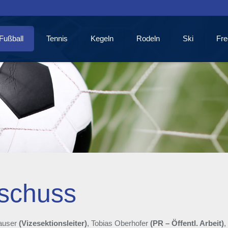
Fußball
Tennis
Kegeln
Rodeln
Ski
Fre
sschuss
hauser
(Vizesektionsleiter)
, Tobias Oberhofer
(PR – Öffentl. Arbeit)
,