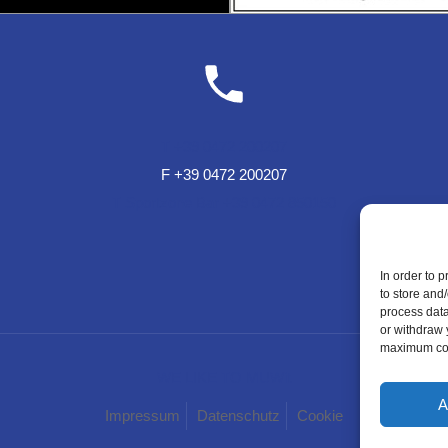
T +39 0472 200207
F +39 0472 200207
T Sportzone Bar +39 0472 850150
In order to 
to store and
process data
or withdraw 
maximum cook
WE LIKE TO MUWit
A
Impressum
Datenschutz
Cookie