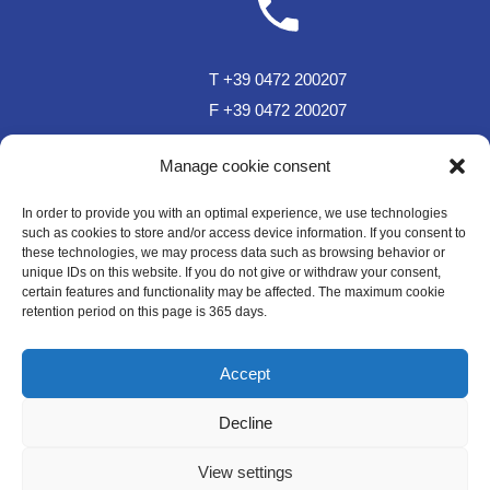
T +39 0472 200207
F +39 0472 200207
T Sportzone Bar +39 0472 850150
Manage cookie consent
In order to provide you with an optimal experience, we use technologies
such as cookies to store and/or access device information. If you consent to
these technologies, we may process data such as browsing behavior or
unique IDs on this website. If you do not give or withdraw your consent,
certain features and functionality may be affected. The maximum cookie
retention period on this page is 365 days.
sc.plose@rolmail.net
Accept
Decline
WE LIKE TO MUWit
View settings
Impressum
Datenschutz
Cookie