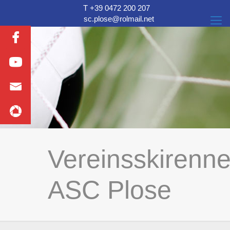
T +39 0472 200 207
sc.plose@rolmail.net
Vereinsskirenn
ASC Plose