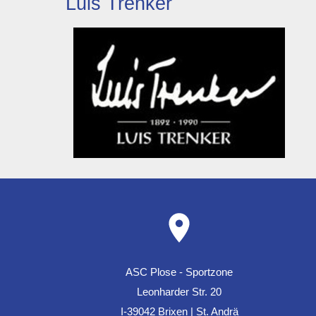
Luis Trenker
ASC Plose - Sportzone
Leonharder Str. 20
I-39042 Brixen | St. Andrä