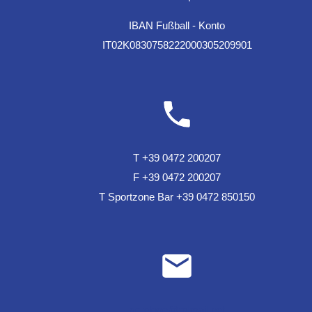
IBAN Fußball - Konto
IT02K0830758222000305209901
T +39 0472 200207
F +39 0472 200207
T Sportzone Bar +39 0472 850150
sc.plose@rolmail.net