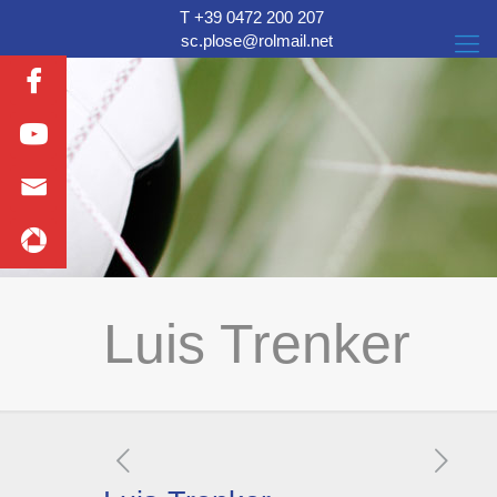
T +39 0472 200 207
sc.plose@rolmail.net
Luis Trenker