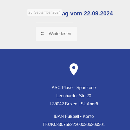
Stadionzeitung vom 22.09.2024
25. September 2024
Weiterlesen
ASC Plose - Sportzone
Leonharder Str. 20
I-39042 Brixen | St. Andrä
IBAN Fußball - Konto
IT02K0830758222000305209901