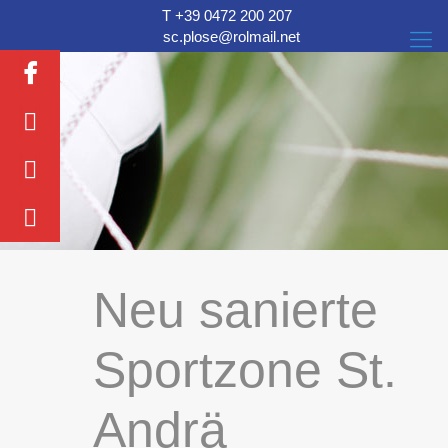
T +39 0472 200 207
sc.plose@rolmail.net
Neu sanierte
Sportzone St.
Andrä