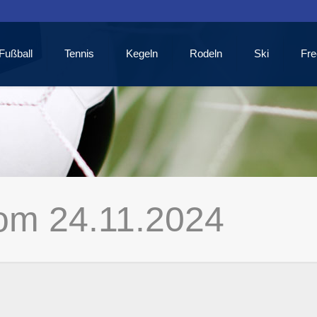
Fußball
Tennis
Kegeln
Rodeln
Ski
Fre
vom 24.11.2024