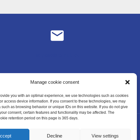
sc.plose@rolmail.net
Manage cookie consent
provide you with an optimal experience, we use technologies such as cookies
/or access device information. If you consent to these technologies, we may
 such as browsing behavior or unique IDs on this website. If you do not give
your consent, certain features and functionality may be affected. The
ie retention period on this page is 365 days.
ccept
Decline
View settings