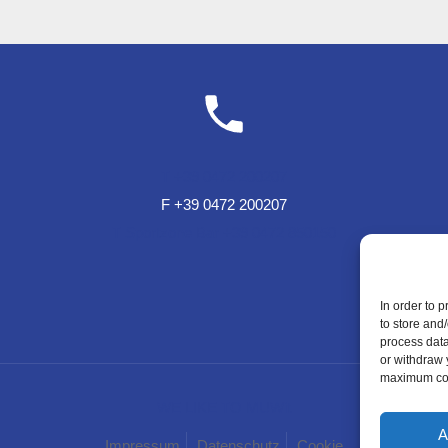
T +39 0472 200207
F +39 0472 200207
T Sportzone Bar +39 0472 850150
In order to 
to store and
process data
or withdraw 
maximum cook
WE LIKE TO MUWit
A
Impressum
Datenschutz
Cookie