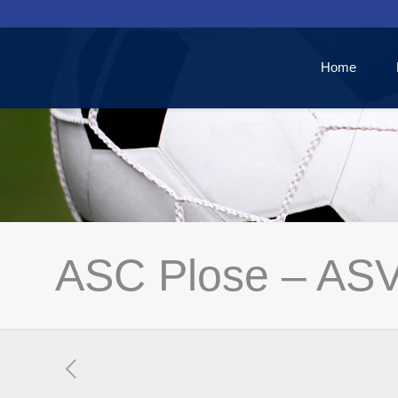
Home
ASC Plose – ASV