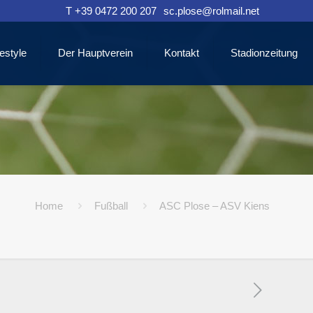
T +39 0472 200 207
sc.plose@rolmail.net
estyle
Der Hauptverein
Kontakt
Stadionzeitung
Home
Fußball
ASC Plose – ASV Kiens