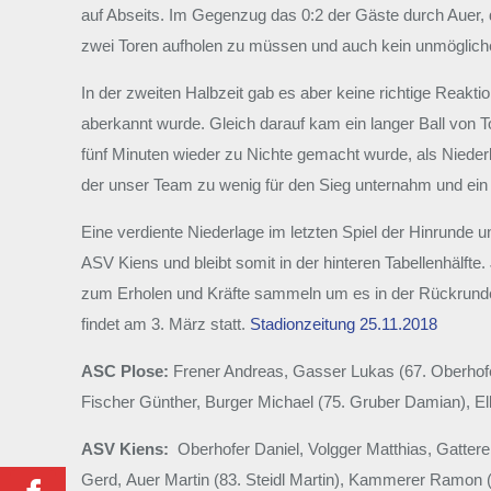
auf Abseits. Im Gegenzug das 0:2 der Gäste durch Auer, 
zwei Toren aufholen zu müssen und auch kein unmögliches
In der zweiten Halbzeit gab es aber keine richtige Reakti
aberkannt wurde. Gleich darauf kam ein langer Ball von T
fünf Minuten wieder zu Nichte gemacht wurde, als Niederk
der unser Team zu wenig für den Sieg unternahm und ein
Eine verdiente Niederlage im letzten Spiel der Hinrunde u
ASV Kiens und bleibt somit in der hinteren Tabellenhälft
zum Erholen und Kräfte sammeln um es in der Rückrunde 
findet am 3. März statt.
Stadionzeitung 25.11.2018
ASC Plose:
Frener Andreas, Gasser Lukas (67. Oberhofe
Fischer Günther, Burger Michael (75. Gruber Damian), Ell
ASV Kiens:
Oberhofer Daniel, Volgger Matthias, Gattere
Gerd, Auer Martin (83. Steidl Martin), Kammerer Ramon (