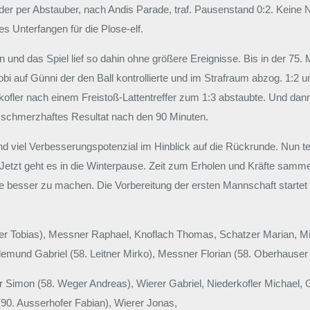
der per Abstauber, nach Andis Parade, traf. Pausenstand 0:2. Keine 
 Unterfangen für die Plose-elf.
on und das Spiel lief so dahin ohne größere Ereignisse. Bis in der 75
obi auf Günni der den Ball kontrollierte und im Strafraum abzog. 1:2
ofler nach einem Freistoß-Lattentreffer zum 1:3 abstaubte. Und dann
 schmerzhaftes Resultat nach den 90 Minuten.
nd viel Verbesserungspotenzial im Hinblick auf die Rückrunde. Nun te
e. Jetzt geht es in die Winterpause. Zeit zum Erholen und Kräfte sa
besser zu machen. Die Vorbereitung der ersten Mannschaft startet
r Tobias), Messner Raphael, Knoflach Thomas, Schatzer Marian, Miu
emund Gabriel (58. Leitner Mirko), Messner Florian (58. Oberhauser 
r Simon (58. Weger Andreas), Wierer Gabriel, Niederkofler Michael, 
90. Ausserhofer Fabian), Wierer Jonas,