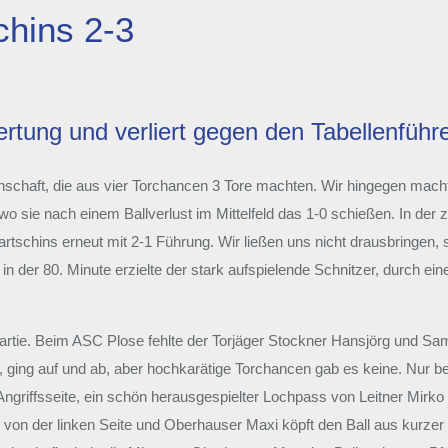
hins 2-3
tung und verliert gegen den Tabellenführe
nnschaft, die aus vier Torchancen 3 Tore machten. Wir hingegen macht
 wo sie nach einem Ballverlust im Mittelfeld das 1-0 schießen. In der
rtschins erneut mit 2-1 Führung. Wir ließen uns nicht drausbringen, 
 in der 80. Minute erzielte der stark aufspielende Schnitzer, durch 
rtie. Beim ASC Plose fehlte der Torjäger Stockner Hansjörg und Sam
tt, ging auf und ab, aber hochkarätige Torchancen gab es keine. Nur 
e Angriffsseite, ein schön herausgespielter Lochpass von Leitner Mi
von der linken Seite und Oberhauser Maxi köpft den Ball aus kurzer 