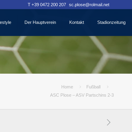
T +39 0472 200 207
sc.plose@rolmail.net
estyle
Der Hauptverein
Kontakt
Stadionzeitung
Home
Fußball
ASC Plose – ASV Partschins 2-3