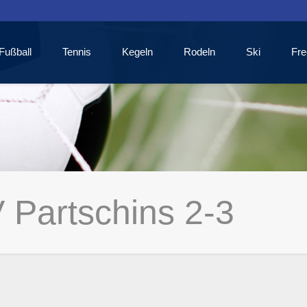
Fußball
Tennis
Kegeln
Rodeln
Ski
Fre
 Partschins 2-3