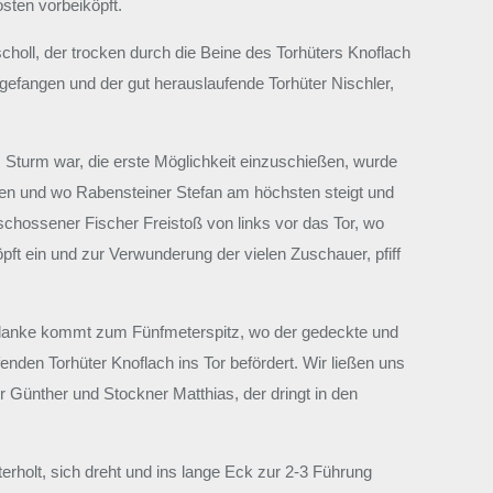
osten vorbeiköpft.
scholl, der trocken durch die Beine des Torhüters Knoflach
gefangen und der gut herauslaufende Torhüter Nischler,
im Sturm war, die erste Möglichkeit einzuschießen, wurde
osten und wo Rabensteiner Stefan am höchsten steigt und
eschossener Fischer Freistoß von links vor das Tor, wo
pft ein und zur Verwunderung der vielen Zuschauer, pfiff
ie Flanke kommt zum Fünfmeterspitz, wo der gedeckte und
nden Torhüter Knoflach ins Tor befördert. Wir ließen uns
er Günther und Stockner Matthias, der dringt in den
terholt, sich dreht und ins lange Eck zur 2-3 Führung