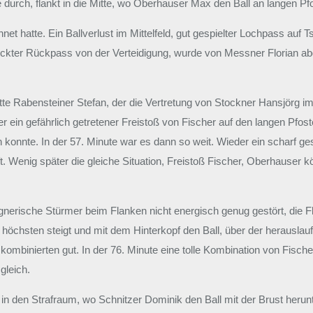
 durch, flankt in die Mitte, wo Oberhauser Max den Ball an langen Pf
et hatte. Ein Ballverlust im Mittelfeld, gut gespielter Lochpass auf T
lückter Rückpass von der Verteidigung, wurde von Messner Florian ab
 hatte Rabensteiner Stefan, der die Vertretung von Stockner Hansjörg 
er ein gefährlich getretener Freistoß von Fischer auf den langen Pf
n konnte. In der 57. Minute war es dann so weit. Wieder ein scharf g
 Wenig später die gleiche Situation, Freistoß Fischer, Oberhauser kö
r gegnerische Stürmer beim Flanken nicht energisch genug gestört, d
chsten steigt und mit dem Hinterkopf den Ball, über der herauslaufe
 kombinierten gut. In der 76. Minute eine tolle Kombination von Fisch
gleich.
e in den Strafraum, wo Schnitzer Dominik den Ball mit der Brust herun