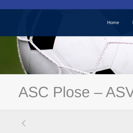
Home
ASC Plose – ASV