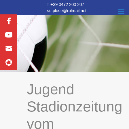
T +39 0472 200 207
sc.plose@rolmail.net
Jugend
Stadionzeitung
vom