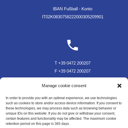
IBAN Fußball - Konto
IT02K0830758222000305209901
T +39 0472 200207
F +39 0472 200207
T Sportzone Bar +39 0472 850150
Manage cookie consent
In order to provide you with an optimal experience, we use technologies
such as cookies to store and/or access device information. If you consent to
these technologies, we may process data such as browsing behavior or
unique IDs on this website. If you do not give or withdraw your consent,
certain features and functionality may be affected. The maximum cookie
retention period on this page is 365 days.
sc.plose@rolmail.net