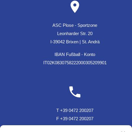
ASC Plose - Sportzone
Leonharder Str. 20
I-39042 Brixen | St. Andrä
IBAN Fußball - Konto
IT02K0830758222000305209901
T +39 0472 200207
F +39 0472 200207
T Sportzone Bar +39 0472 850150