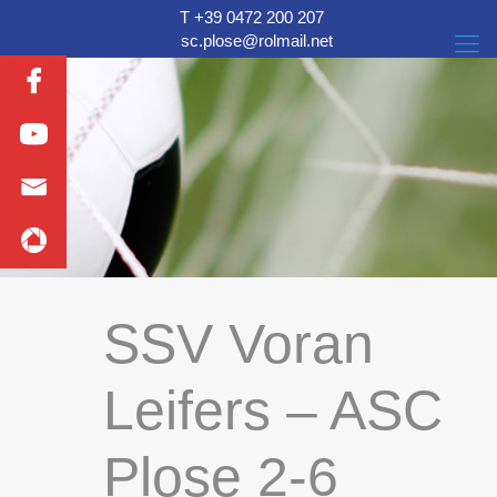
T +39 0472 200 207
sc.plose@rolmail.net
SSV Voran
Leifers – ASC
Plose 2-6